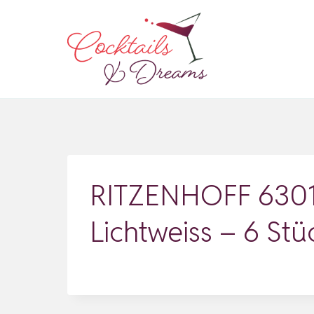
Zum
Inhalt
springen
RITZENHOFF 63010
Lichtweiss – 6 Stü