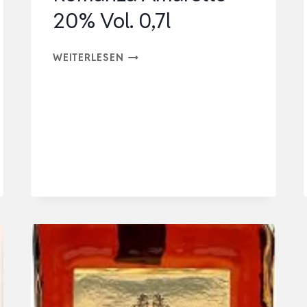
ROMA…
20% Vol. 0,7l
ROMANZA
WEITERLESEN
AMARETTO
20%
VOL.
0,7L