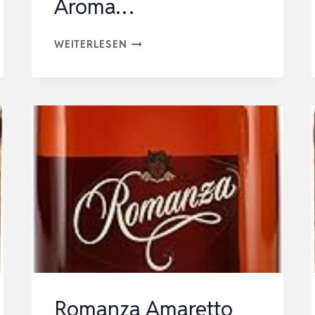
Aroma…
DISARONNO
WEITERLESEN
ORIGINALE
(1
X
1000
ML)
–
ITALIENISCHER
AMARETTO
LIKÖR
MIT
SÜSSEM, F
RUCHTIGEM A
Romanza Amaretto