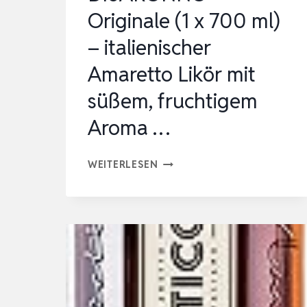
Originale (1 x 700 ml)
– italienischer
Amaretto Likör mit
süßem, fruchtigem
Aroma …
DISARONNO
WEITERLESEN
ORIGINALE
(1
X
700
ML)
–
ITALIENISCHER