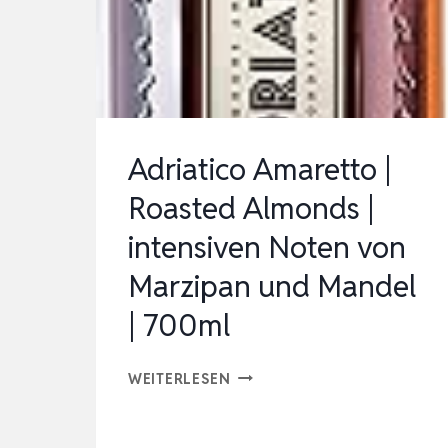
AMARETTO
LIKÖR
MIT
SÜSSEM, F
RUCHTIGEM A
Adriatico Amaretto |
ROMA …
Roasted Almonds |
intensiven Noten von
Marzipan und Mandel
| 700ml
ADRIATICO
WEITERLESEN
AMARETTO
|