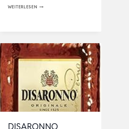
VILLA
WEITERLESEN
MASSA
AMARETTO
(1×0,7L)
30%
VOL.,
AUS
ECHTEN
SIZILIANISCHEN
MANDELN,
SÜSSER U
ND W
EICHER M
A…
DISARONNO