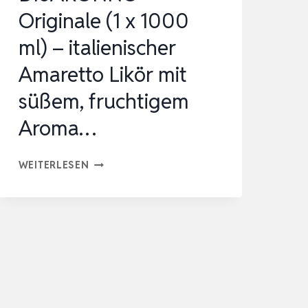
Originale (1 x 1000
ml) – italienischer
Amaretto Likör mit
süßem, fruchtigem
Aroma…
DISARONNO
WEITERLESEN
ORIGINALE
(1
X
1000
ML)
–
ITALIENISCHER