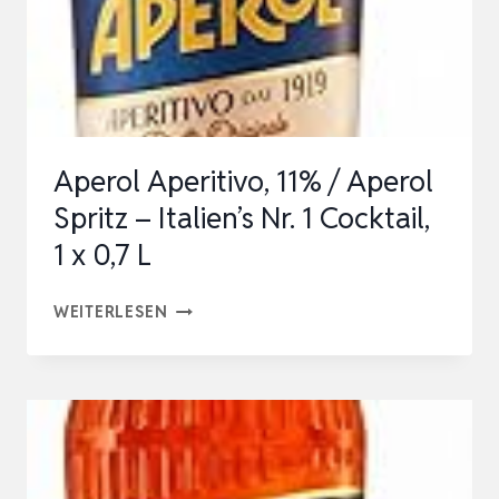
APERITIF
SERVIERFERTIG,
ITALIENISCHER
APERITIF
ODER…
Aperol Aperitivo, 11% / Aperol
Spritz – Italien’s Nr. 1 Cocktail,
1 x 0,7 L
APEROL
WEITERLESEN
APERITIVO,
11%
/
APEROL
SPRITZ