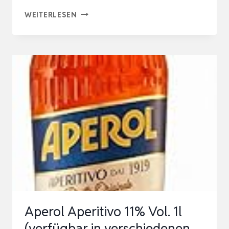
APEROL
WEITERLESEN
APERITIVO
11%
VOL.
1L
(VERFÜGBAR
IN
VERSCHIEDENEN
VARIANTEN)
Aperol Aperitivo 11% Vol. 1l
(verfügbar in verschiedenen