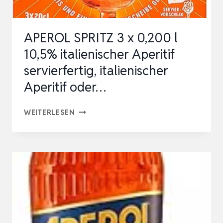
APEROL SPRITZ 3 x 0,200 l
10,5% italienischer Aperitif
servierfertig, italienischer
Aperitif oder…
APEROL
WEITERLESEN
SPRITZ
3
X
0,200
L
10,5%
ITALIENISCHER