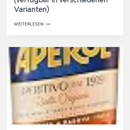
Varianten)
APEROL
WEITERLESEN
APERITIVO
11%
VOL.
1L
(VERFÜGBAR
IN
VERSCHIEDENEN
VARIANTEN)