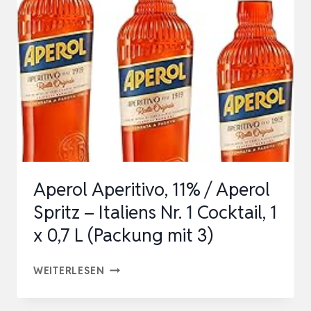
1L
(VERFÜGBAR
IN
VERSCHIEDENEN
VARIANTEN)
Aperol Aperitivo, 11% / Aperol
Spritz – Italiens Nr. 1 Cocktail, 1
x 0,7 L (Packung mit 3)
APEROL
WEITERLESEN
APERITIVO,
11%