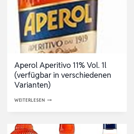
–
ITALIEN’S
NR.
1
COCKTAIL,
1
X
Aperol Aperitivo 11% Vol. 1l
0,7
(verfügbar in verschiedenen
L
Varianten)
APEROL
WEITERLESEN
APERITIVO
11%
VOL.