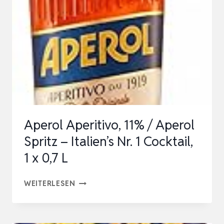
SPRITZ
–
ITALIENS
NR.
1
COCKTAIL,
1
X
Aperol Aperitivo, 11% / Aperol
3
Spritz – Italien’s Nr. 1 Cocktail,
L
1 x 0,7 L
–
XL
APEROL
WEITERLESEN
FLASCHE
APERITIVO,
–
11%
DAS