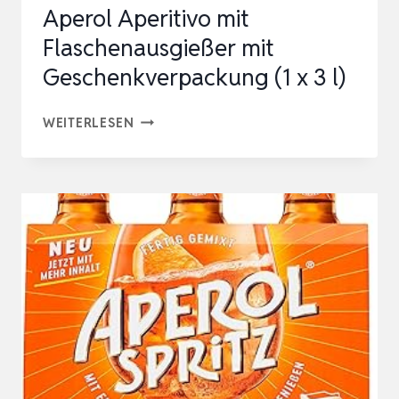
Aperol Aperitivo mit
Flaschenausgießer mit
Geschenkverpackung (1 x 3 l)
APEROL
WEITERLESEN
APERITIVO
MIT
FLASCHENAUSGIESSER M
IT G
ESCHENKVERPACKUNG (
1 X
3
L
)