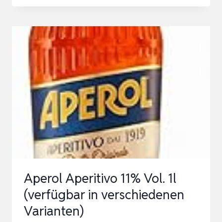
APERITIVO
MIT
FLASCHENAUSGIESSER M
IT G
ESCHENKVERPACKUNG (
1 X
3
L
)
Aperol Aperitivo 11% Vol. 1l
(verfügbar in verschiedenen
Varianten)