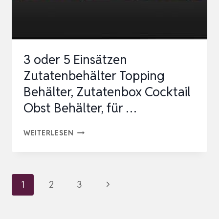
STATION,
…
3 oder 5 Einsätzen
Zutatenbehälter Topping
Behälter, Zutatenbox Cocktail
Obst Behälter, für …
3
WEITERLESEN
ODER
5
EINSÄTZEN
Seitennavigation
Nächste
1
2
3
ZUTATENBEHÄLTER
Seite
TOPPING