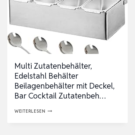
GEWÜRZBEHÄLTER
MIT
4
FÄCHERN
450
ML
…
Multi Zutatenbehälter,
Edelstahl Behälter
Beilagenbehälter mit Deckel,
Bar Cocktail Zutatenbeh…
MULTI
WEITERLESEN
ZUTATENBEHÄLTER,
EDELSTAHL