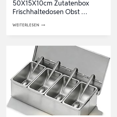
50X15X10cm Zutatenbox
Frischhaltedosen Obst …
ZUTATENBEHÄLTER
WEITERLESEN
SET
5
BOX
GEWÜRZSPENDER
MIT
DECKEL
50X15X10CM
ZUTATENBOX
FRISCHHALTEDOSEN
OBST
…