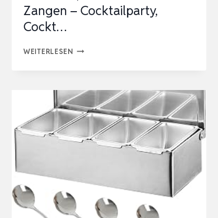
Zangen – Cocktailparty,
Cockt…
MATANA
WEITERLESEN
GEKÜHLTEN
ZUTATENBEHÄLTER
MIT
5
EINSÄTZEN,
3
LÖFFELN
&
3
ZANGEN
–