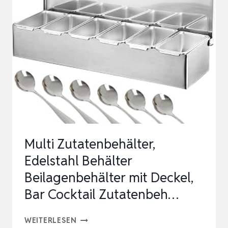
MIT
6
EINSÄTZEN
A
473
ML,
KUNSTSTOFF,
SCHWARZ
Multi Zutatenbehälter,
Edelstahl Behälter
Beilagenbehälter mit Deckel,
Bar Cocktail Zutatenbeh…
MULTI
WEITERLESEN