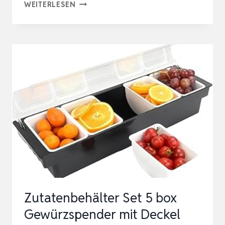
3
WEITERLESEN
ODER
5
EINSÄTZEN
ZUTATENBEHÄLTER
TOPPING
BEHÄLTER,
ZUTATENBOX
COCKTAIL
OBST
BEHÄLTER,
FÜR
…
Zutatenbehälter Set 5 box
Gewürzspender mit Deckel