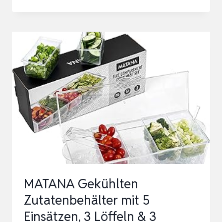
ZUTATENBEHÄLTER,
EDELSTAHL
BEHÄLTER
BEILAGENBEHÄLTER
MIT
DECKEL,
BAR
COCKTAIL
ZUTATENBEH…
MATANA Gekühlten
Zutatenbehälter mit 5
Einsätzen, 3 Löffeln & 3