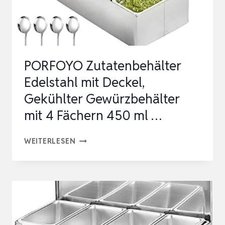
ZUTATENBEH…
PORFOYO Zutatenbehälter
Edelstahl mit Deckel,
Gekühlter Gewürzbehälter
mit 4 Fächern 450 ml …
PORFOYO
WEITERLESEN
ZUTATENBEHÄLTER
EDELSTAHL
MIT
DECKEL,
GEKÜHLTER