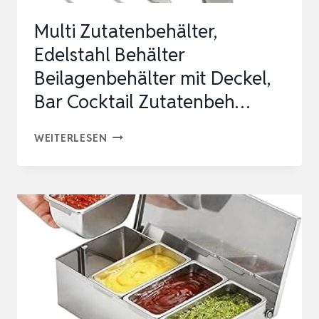
COCKTAILPARTY,
Multi Zutatenbehälter,
COCKT…
Edelstahl Behälter
Beilagenbehälter mit Deckel,
Bar Cocktail Zutatenbeh…
MULTI
WEITERLESEN
ZUTATENBEHÄLTER,
EDELSTAHL
BEHÄLTER
BEILAGENBEHÄLTER
MIT
DECKEL,
BAR
COCKTAIL