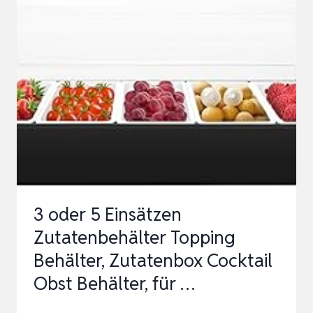
BEHÄLTER
BEILAGENBEHÄLTER
MIT
DECKEL,
BAR
COCKTAIL
ZUTATENBEH…
3 oder 5 Einsätzen
Zutatenbehälter Topping
Behälter, Zutatenbox Cocktail
Obst Behälter, für …