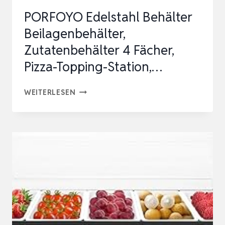
PORFOYO Edelstahl Behälter
Beilagenbehälter,
Zutatenbehälter 4 Fächer,
Pizza-Topping-Station,…
PORFOYO
WEITERLESEN
EDELSTAHL
BEHÄLTER
BEILAGENBEHÄLTER,
ZUTATENBEHÄLTER
4
FÄCHER,
PIZZA-
TOPPING-