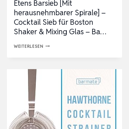
Etens Barsieb [Mit
herausnehmbarer Spirale] –
Cocktail Sieb für Boston
Shaker & Mixing Glas – Ba…
ETENS
WEITERLESEN
BARSIEB
[MIT
HERAUSNEHMBARER
SPIRALE]
–
COCKTAIL
SIEB
FÜR
BOSTON