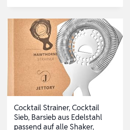
FISH
HAWTHORNE
COCKTAILSIEB,
BAR-
SIEB
AUS
EDELSTAHL,
PROFESSIONELLES
4-
ZACKEN-
SIEB
MIT
Cocktail Strainer, Cocktail
100
Sieb, Barsieb aus Edelstahl
DR…
passend auf alle Shaker,