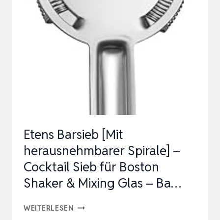
COCKTAILSIEB,BARKEEPER
SIEB
HAWTHORNE
STRAINER
CO…
Etens Barsieb [Mit
herausnehmbarer Spirale] –
Cocktail Sieb für Boston
Shaker & Mixing Glas – Ba…
ETENS
WEITERLESEN