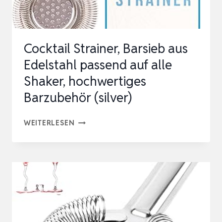
SHAKER
&
MIXING
Cocktail Strainer, Barsieb aus
GLAS
Edelstahl passend auf alle
–
Shaker, hochwertiges
BA…
Barzubehör (silver)
COCKTAIL
WEITERLESEN
STRAINER,
BARSIEB
AUS
EDELSTAHL
PASSEND
AUF