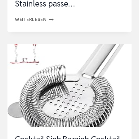
Stainless passe…
2PCS
WEITERLESEN
BARSIEB
COCKTAIL
EDELSTAHL
COCKTAIL
SIEB
FEINES
COCKTAILSIEB
COCKTAIL
SHAKER
STAINLESS
PASSE…