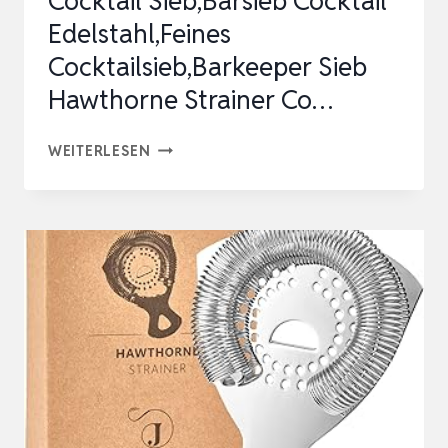
Cocktail Sieb,Barsieb Cocktail
Edelstahl,Feines
Cocktailsieb,Barkeeper Sieb
Hawthorne Strainer Co…
COCKTAIL
WEITERLESEN
SIEB,BARSIEB
COCKTAIL
EDELSTAHL,FEINES
COCKTAILSIEB,BARKEEPER
SIEB
HAWTHORNE
STRAINER
CO…