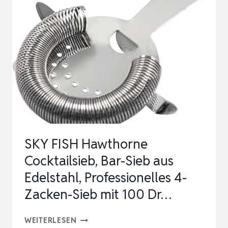
COCKTAIL
SIEB
FEINES
COCKTAILSIEB
COCKTAIL
|
SHAKER
STAINLESS
PAS…
SKY FISH Hawthorne
Cocktailsieb, Bar-Sieb aus
Edelstahl, Professionelles 4-
Zacken-Sieb mit 100 Dr…
SKY
WEITERLESEN