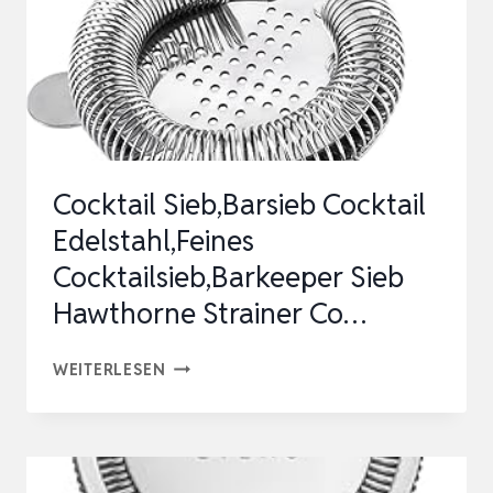
ALLE
SHAKER,
HOCHWERTIGES
BARZUBEHÖR
(SILVER)
Cocktail Sieb,Barsieb Cocktail
Edelstahl,Feines
Cocktailsieb,Barkeeper Sieb
Hawthorne Strainer Co…
COCKTAIL
WEITERLESEN
SIEB,BARSIEB
COCKTAIL
EDELSTAHL,FEINES