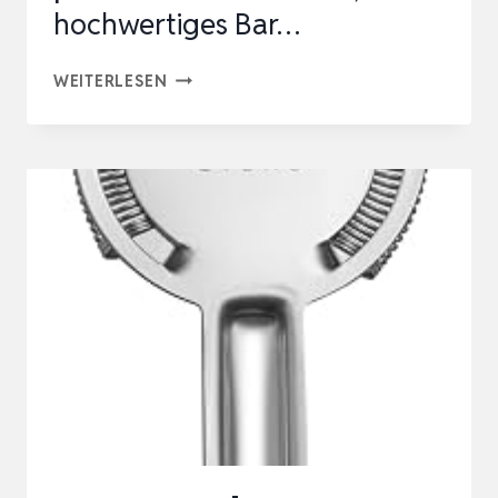
hochwertiges Bar…
COCKTAIL
WEITERLESEN
STRAINER,
COCKTAIL
SIEB,
BARSIEB
AUS
EDELSTAHL
PASSEND
AUF
ALLE
SHAKER,
HOCHWERTIGES
BAR…