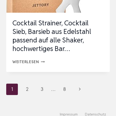
Cocktail Strainer, Cocktail
Sieb, Barsieb aus Edelstahl
passend auf alle Shaker,
hochwertiges Bar…
COCKTAIL
WEITERLESEN
STRAINER,
COCKTAIL
SIEB,
Seitennavigation
Nächste
1
2
3
…
8
BARSIEB
Seite
AUS
EDELSTAHL
Impressum
Datenschutz
PASSEND