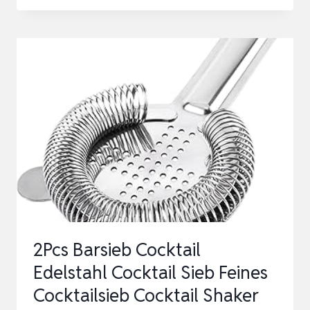
BARSIEB
[MIT
HERAUSNEHMBARER
SPIRALE]
–
COCKTAIL
SIEB
FÜR
BOSTON
SHAKER
&
MIXING
2Pcs Barsieb Cocktail
GLAS
Edelstahl Cocktail Sieb Feines
–
Cocktailsieb Cocktail Shaker
BA…