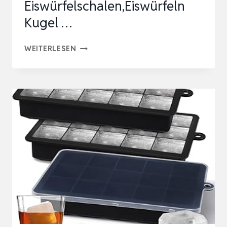
Eiswürfelschalen,Eiswürfeln
Kugel …
SINNSALLY
WEITERLESEN
EISWÜRFELFORM
SILIKON,3ER-
PACK
EISWÜRFELFORMEN
&
EISWÜRFELSCHALEN,EISWÜRFELN
KUGEL
…