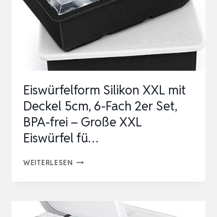
EISWÜRFELSCHALE,
GROSSE Q
UADRATISCHE E
ISWÜRFEL …
Eiswürfelform Silikon XXL mit
Deckel 5cm, 6-Fach 2er Set,
BPA-frei – Große XXL
Eiswürfel fü…
EISWÜRFELFORM
WEITERLESEN
SILIKON
XXL
MIT