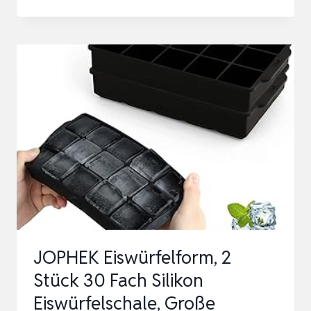
AUS
SILIKON,
2ER-
PACK
37-
FACH
EISWUERFEL
FORM,
STAPELBAR
EISWÜRFELBEHÄLTER
MIT
D…
JOPHEK Eiswürfelform, 2
Stück 30 Fach Silikon
Eiswürfelschale, Große