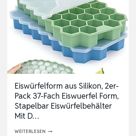
SILIKON
FÜR
160
EISWÜRFEL
FÜR
KÜCHE,
BARS,
WHISKY,
COCKTA…
Eiswürfelform aus Silikon, 2er-
Pack 37-Fach Eiswuerfel Form,
Stapelbar Eiswürfelbehälter
Mit D…
EISWÜRFELFORM
WEITERLESEN