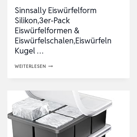
Sinnsally Eiswürfelform
Silikon,3er-Pack
Eiswürfelformen &
Eiswürfelschalen,Eiswürfeln
Kugel …
SINNSALLY
WEITERLESEN
EISWÜRFELFORM
SILIKON,3ER-
PACK
EISWÜRFELFORMEN
&
EISWÜRFELSCHALEN,EISWÜRFELN
KUGEL