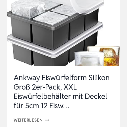
DECKEL
5CM,
6-
FACH
2ER
SET,
BPA-
FREI
–
Ankway Eiswürfelform Silikon
GROSSE X
Groß 2er-Pack, XXL
XL E
Eiswürfelbehälter mit Deckel
ISWÜRFEL F
für 5cm 12 Eisw…
Ü…
ANKWAY
WEITERLESEN