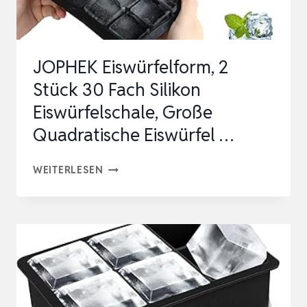
ÜR 5
CM 1
2 E
JOPHEK Eiswürfelform, 2
ISW…
Stück 30 Fach Silikon
Eiswürfelschale, Große
Quadratische Eiswürfel …
JOPHEK
WEITERLESEN
EISWÜRFELFORM,
2
STÜCK
30
FACH
SILIKON