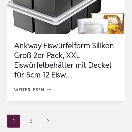
…
Ankway Eiswürfelform Silikon
Groß 2er-Pack, XXL
Eiswürfelbehälter mit Deckel
für 5cm 12 Eisw…
ANKWAY
WEITERLESEN
EISWÜRFELFORM
SILIKON
GROSS 2
Seitennavigation
Nächste
1
2
ER-P