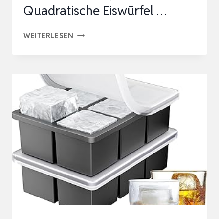
Quadratische Eiswürfel …
JOPHEK
WEITERLESEN
EISWÜRFELFORM,
2
STÜCK
30
FACH
SILIKON
EISWÜRFELSCHALE,
GROSSE Q
UADRATISCHE E
ISWÜRFEL …