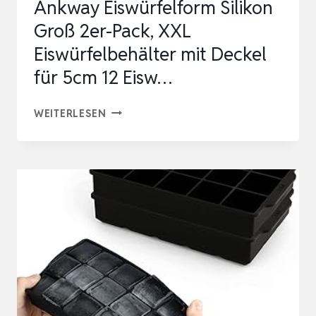
Ankway Eiswürfelform Silikon
Groß 2er-Pack, XXL
Eiswürfelbehälter mit Deckel
für 5cm 12 Eisw…
ANKWAY
WEITERLESEN
EISWÜRFELFORM
SILIKON
GROSS 2
ER-P
ACK, X
XL E
ISWÜRFELBEHÄLTER M
IT D
ECKEL F