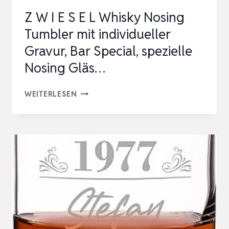
GRAVUR,
Z W I E S E L Whisky Nosing
BAR
Tumbler mit individueller
SPECIAL,
Gravur, Bar Special, spezielle
SPEZIELLE
Nosing Gläs…
NOSING
GLÄS…
Z
WEITERLESEN
W
I
E
S
E
L
WHISKY
NOSING