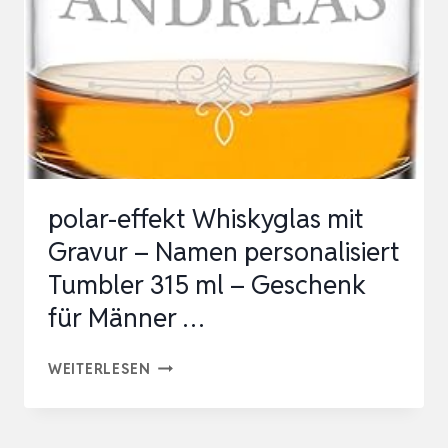
L
WHISKY
NOSING
TUMBLER
MIT
INDIVIDUELLER
GRAVUR,
polar-effekt Whiskyglas mit
BAR
Gravur – Namen personalisiert
SPECIAL,
Tumbler 315 ml – Geschenk
SPEZIELLE
für Männer …
NOSING
GLÄS…
POLAR-
WEITERLESEN
EFFEKT
WHISKYGLAS