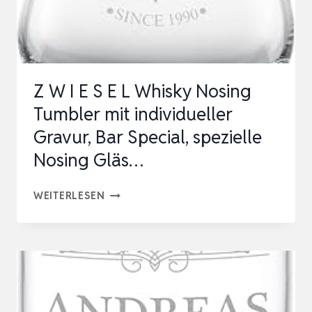
PERSONALISIERT
MIT
NAME
–
Z W I E S E L Whisky Nosing
GRAVIERT…
Tumbler mit individueller
Gravur, Bar Special, spezielle
Nosing Gläs…
Z
WEITERLESEN
W
I
E
S
E