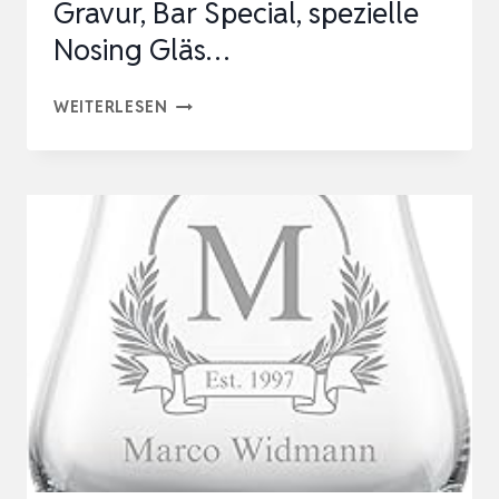
Gravur, Bar Special, spezielle
Nosing Gläs…
Z
WEITERLESEN
W
I
E
S
E
L
WHISKY
NOSING
TUMBLER
MIT
INDIVIDUELLER