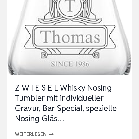
GRAVUR
–
NAMEN
PERSONALISIERT
TUMBLER
315
ML
–
GESCHENK
Z W I E S E L Whisky Nosing
FÜR
Tumbler mit individueller
MÄNNER
Gravur, Bar Special, spezielle
…
Nosing Gläs…
Z
WEITERLESEN