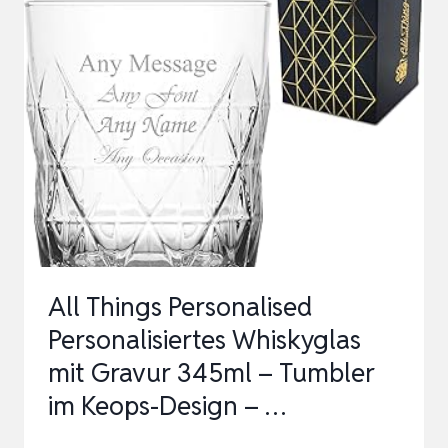
MIT
GRAVUR
–
NAMEN
PERSONALISIERT
TUMBLER
315
ML
–
GESCHENK
All Things Personalised
FÜR
Personalisiertes Whiskyglas
MÄNNER
mit Gravur 345ml – Tumbler
…
im Keops-Design – …