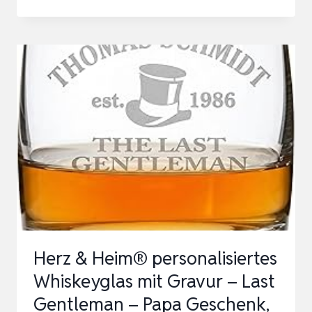
W
I
E
S
E
L
WHISKY
NOSING
TUMBLER
MIT
INDIVIDUELLER
GRAVUR,
Herz & Heim® personalisiertes
BAR
Whiskeyglas mit Gravur – Last
SPECIAL,
Gentleman – Papa Geschenk,
SPEZIELLE