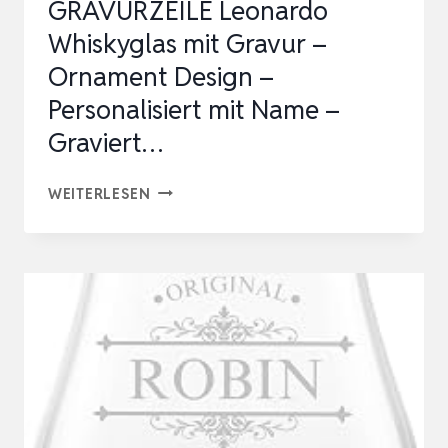
GRAVURZEILE Leonardo
MÄNNER
Whiskyglas mit Gravur –
G…
Ornament Design –
Personalisiert mit Name –
Graviert…
GRAVURZEILE
WEITERLESEN
LEONARDO
WHISKYGLAS
MIT
GRAVUR
–
ORNAMENT
DESIGN
–