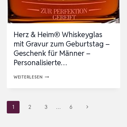
TUMBLER
MIT
INDIVIDUELLER
GRAVUR,
Herz & Heim® Whiskeyglas
BAR
mit Gravur zum Geburtstag –
SPECIAL,
Geschenk für Männer –
SPEZIELLE
Personalisierte…
NOSING
GLÄS…
HERZ
WEITERLESEN
&
HEIM®
WHISKEYGLAS
Seitennavigation
Nächste
1
2
3
…
6
MIT
Seite
GRAVUR