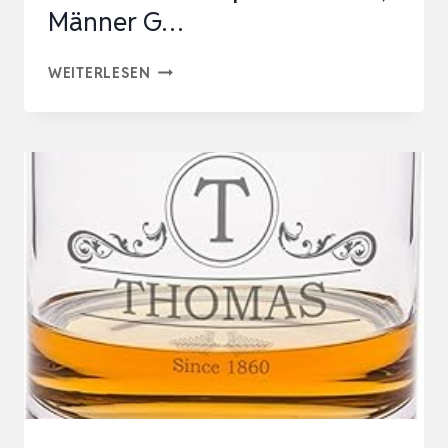
Männer G…
NOSING
GLÄS…
HERZ
WEITERLESEN
&
HEIM®
PERSONALISIERTES
WHISKEYGLAS
MIT
GRAVUR
–
LAST
GENTLEMAN
–
PAPA
GESCHENK,