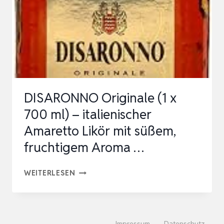
VOL,
700
ML
DISARONNO Originale (1 x
700 ml) – italienischer
Amaretto Likör mit süßem,
fruchtigem Aroma …
DISARONNO
WEITERLESEN
ORIGINALE
(1
X
Impressum
Datenschutz