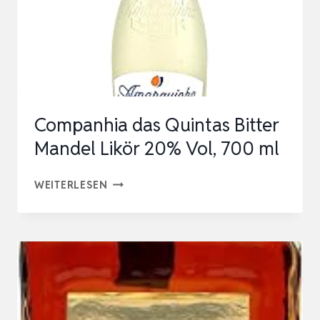
AMARELINHA
–
MANDELLIKÖR
AUS…
Companhia das Quintas Bitter
Mandel Likör 20% Vol, 700 ml
COMPANHIA
WEITERLESEN
DAS
QUINTAS
BITTER
MANDEL
LIKÖR
20%