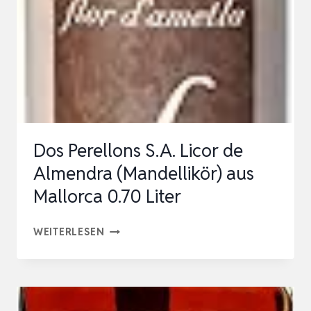
20%
VOL,
700
ML
Dos Perellons S.A. Licor de
Almendra (Mandellikör) aus
Mallorca 0.70 Liter
DOS
WEITERLESEN
PERELLONS
S.A.
LICOR