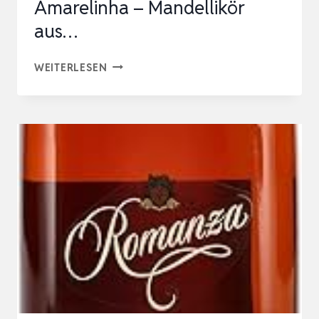
Amarelinha – Mandellikör
aus…
AMENDOA
WEITERLESEN
AMARGA
AMARELINHA
–
MANDELLIKÖR
AUS
PORTUGALAMENDOA
AMARGA
AMARELINHA
–
MANDELLIKÖR
AUS…