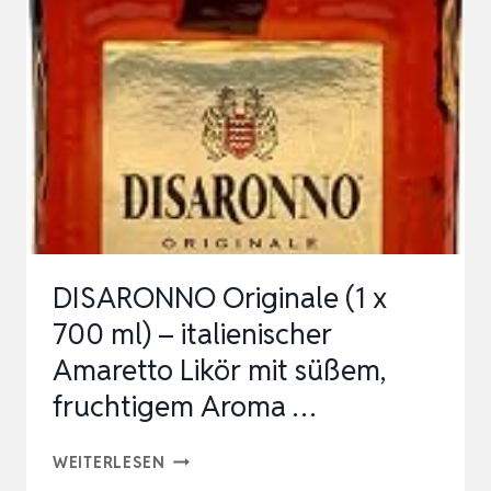
DE
ALMENDRA
(MANDELLIKÖR)
AUS
MALLORCA
0.70
LITER
DISARONNO Originale (1 x
700 ml) – italienischer
Amaretto Likör mit süßem,
fruchtigem Aroma …
DISARONNO
WEITERLESEN