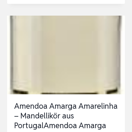
ORIGINALE
(1
X
700
ML)
–
ITALIENISCHER
AMARETTO
LIKÖR
MIT
SÜSSEM, F
RUCHTIGEM A
Amendoa Amarga Amarelinha
ROMA …
– Mandellikör aus
PortugalAmendoa Amarga