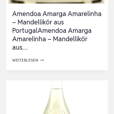
Amendoa Amarga Amarelinha
– Mandellikör aus
PortugalAmendoa Amarga
Amarelinha – Mandellikör
aus…
AMENDOA
WEITERLESEN
AMARGA
AMARELINHA
–
MANDELLIKÖR
AUS
PORTUGALAMENDOA
AMARGA