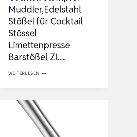
Muddler,Edelstahl
Stößel für Cocktail
Stössel
Limettenpresse
Barstößel Zi…
COCKTAIL
WEITERLESEN
STAMPFER
MUDDLER,EDELSTAHL
STÖSSEL F
ÜR C
OCKTAIL S
TÖSSEL L
IMETTENPRESSE B