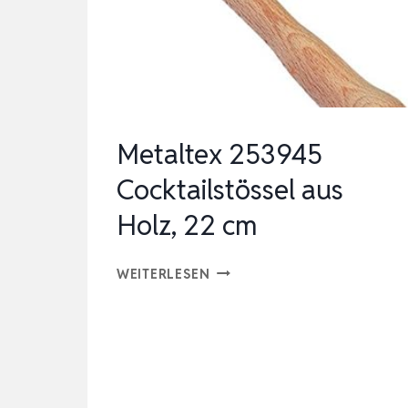
Metaltex 253945
Cocktailstössel aus
Holz, 22 cm
METALTEX
WEITERLESEN
253945
COCKTAILSTÖSSEL
AUS
HOLZ,