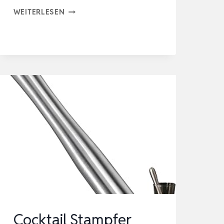
COCKTAIL
WEITERLESEN
STÖSSEL, C
AIPIRINHA S
TÖSSEL F
ÜR C
OCKTAILS S
TAMPFER |
2
2.5CM M
UDDLER Z
UM M
AISCHEN, L
IM…
Cocktail Stampfer