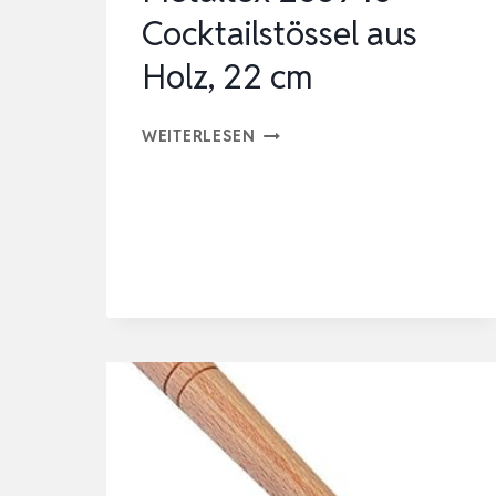
Cocktailstössel aus
Holz, 22 cm
METALTEX
WEITERLESEN
253945
COCKTAILSTÖSSEL
AUS
HOLZ,
22
CM