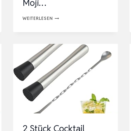
Moji…
2
WEITERLESEN
STÜCK
COCKTAIL
STÖSSEL M
IT B
ARLÖFFEL,GETRÄNKE U
ND B
ARZUBEHÖR |
E
DELSTAHL E
ISCRUSHER &
M
OJI…
2 Stück Cocktail