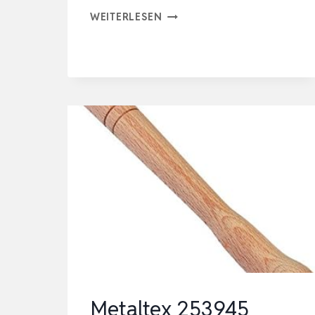
COCKTAIL
WEITERLESEN
STÖSSEL
–
ICE
CRUSHER,EDELSTAHL
STÖSSEL,MIXER-S
TÖSSEL CO
CKTAILSTÖSSEL, COC
KTAIL ZUB
E…
Metaltex 253945