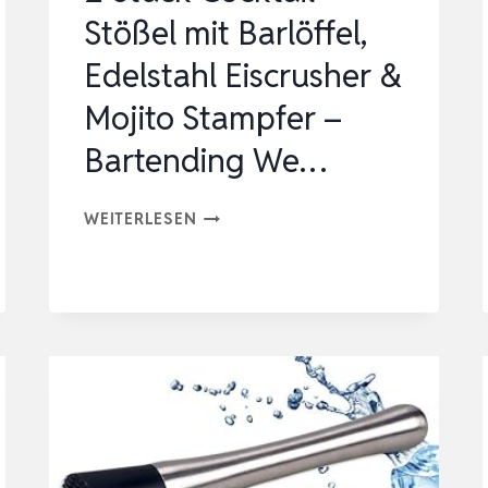
Stößel mit Barlöffel,
Edelstahl Eiscrusher &
Mojito Stampfer –
Bartending We…
2
WEITERLESEN
STÜCK
COCKTAIL
STÖSSEL M
IT B
ARLÖFFEL, E
DELSTAHL E
ISCRUSHER &
M