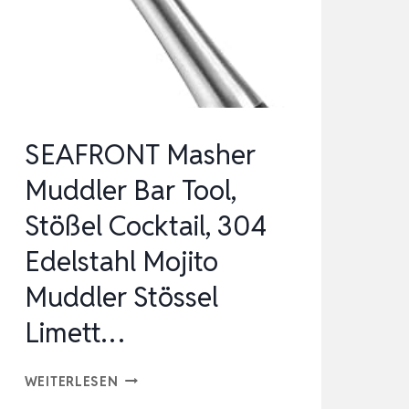
ARSTÖSSEL ZI
…
SEAFRONT Masher
Muddler Bar Tool,
Stößel Cocktail, 304
Edelstahl Mojito
Muddler Stössel
Limett…
SEAFRONT
WEITERLESEN
MASHER