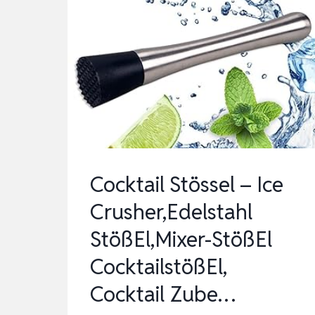
Cocktail Stössel – Ice
Crusher,Edelstahl
StößEl,Mixer-StößEl
CocktailstößEl,
Cocktail Zube…