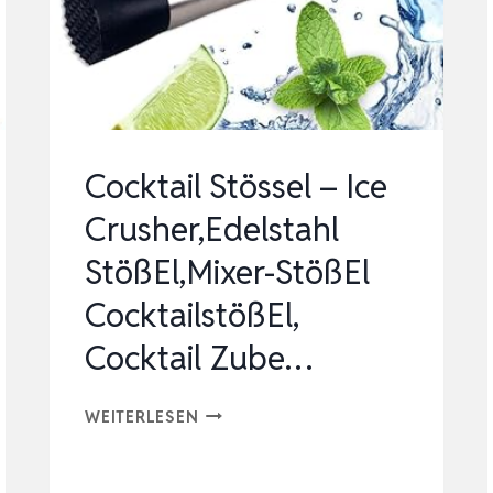
OJITO S
TAMPFER –
B
ARTENDING W
E…
Cocktail Stössel – Ice
Crusher,Edelstahl
StößEl,Mixer-StößEl
CocktailstößEl,
Cocktail Zube…
COCKTAIL
WEITERLESEN
STÖSSEL
–