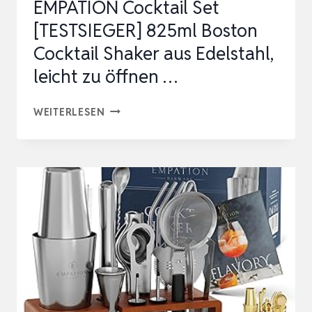
EMPATION Cocktail Set
E…
[TESTSIEGER] 825ml Boston
Cocktail Shaker aus Edelstahl,
leicht zu öffnen …
EMPATION
WEITERLESEN
COCKTAIL
SET
[TESTSIEGER]
825ML
BOSTON
COCKTAIL
SHAKER
AUS
EDELSTAHL,