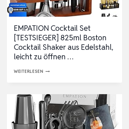
LEICHT
ZU
ÖFFNEN
EMPATION Cocktail Set
…
[TESTSIEGER] 825ml Boston
Cocktail Shaker aus Edelstahl,
leicht zu öffnen …
EMPATION
WEITERLESEN
COCKTAIL
SET
[TESTSIEGER]
825ML
BOSTON
COCKTAIL