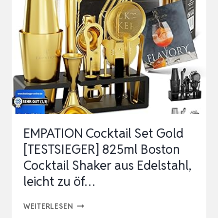
[TESTSIEGER],
825ML
COCKTAIL
SHAKER
MIT
BAR
ZUBEHÖR
FÜR
COCKTAILS…
EMPATION Cocktail Set Gold
[TESTSIEGER] 825ml Boston
Cocktail Shaker aus Edelstahl,
leicht zu öf…
EMPATION
WEITERLESEN