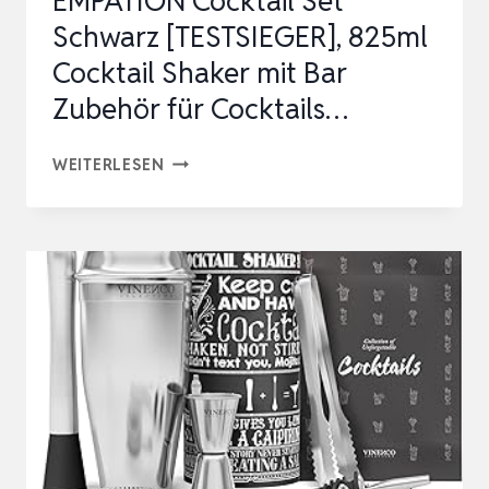
EMPATION Cocktail Set
BAR
Schwarz [TESTSIEGER], 825ml
ZUBEHÖR,
Cocktail Shaker mit Bar
…
Zubehör für Cocktails…
EMPATION
WEITERLESEN
COCKTAIL
SET
SCHWARZ
[TESTSIEGER],
825ML
COCKTAIL
SHAKER
MIT
BAR