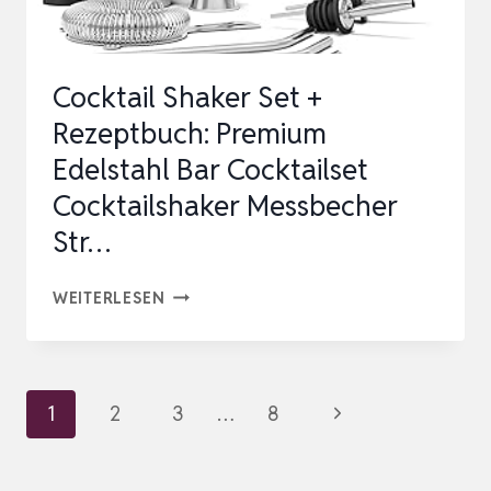
ZUBEHÖR
FÜR
COCKTAILS…
Cocktail Shaker Set +
Rezeptbuch: Premium
Edelstahl Bar Cocktailset
Cocktailshaker Messbecher
Str…
COCKTAIL
WEITERLESEN
SHAKER
SET
+
Seitennavigation
Nächste
1
2
3
…
8
REZEPTBUCH:
Seite
PREMIUM