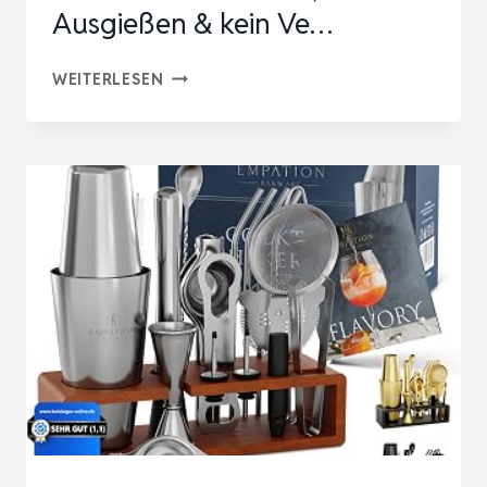
Ausgießen & kein Ve…
EMPATION
WEITERLESEN
COCKTAIL
SET,
700ML
COBBLER
COCKTAIL
SHAKER
AUS
EDELSTAHL,
SICHERES
AUSGIESSEN &
K
EIN V