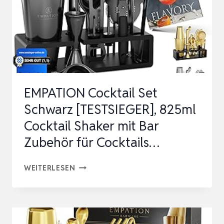
SHAKER
AUS
EDELSTAHL,
LEICHT
ZU
ÖFFNEN
EMPATION Cocktail Set
…
Schwarz [TESTSIEGER], 825ml
Cocktail Shaker mit Bar
Zubehör für Cocktails…
EMPATION
WEITERLESEN
COCKTAIL
SET
SCHWARZ