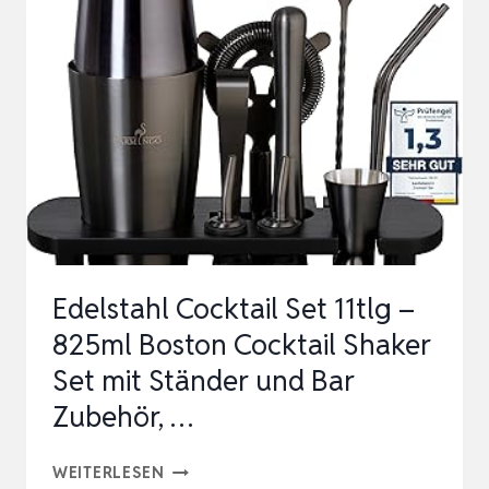
[TESTSIEGER],
825ML
COCKTAIL
SHAKER
MIT
BAR
ZUBEHÖR
FÜR
COCKTAILS…
Edelstahl Cocktail Set 11tlg –
825ml Boston Cocktail Shaker
Set mit Ständer und Bar
Zubehör, …
EDELSTAHL
WEITERLESEN