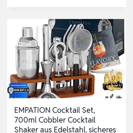
COCKTAIL
SET
11TLG
–
825ML
BOSTON
COCKTAIL
SHAKER
SET
MIT
STÄNDER
UND
EMPATION Cocktail Set,
BAR
700ml Cobbler Cocktail
ZUBEHÖR,
Shaker aus Edelstahl, sicheres
…