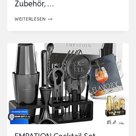
Zubehör, …
EDELSTAHL
WEITERLESEN
COCKTAIL
SET
11TLG
–
825ML
BOSTON
COCKTAIL
SHAKER
SET
MIT
STÄNDER
UND