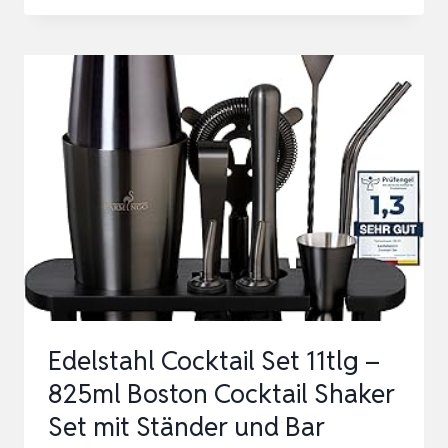
COCKTAIL
SET
GOLD
[TESTSIEGER]
825ML
BOSTON
COCKTAIL
SHAKER
AUS
EDELSTAHL,
LEICHT
ZU
Edelstahl Cocktail Set 11tlg –
ÖF…
825ml Boston Cocktail Shaker
Set mit Ständer und Bar