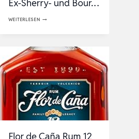
Ex-Sherry- und Bour…
RUM
WEITERLESEN
PAMPERO
ANIVERSARIO
70
CL
–
MEHRFACH
PREISGEKRÖNTE
PREMIUM
RESERVE,
IN
EX-
SHERRY-
Flor de Caña Rum 12