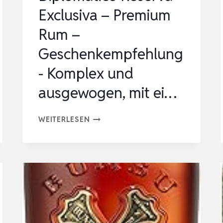
Exclusiva – Premium
…
Rum –
Geschenkempfehlung
- Komplex und
ausgewogen, mit ei…
DIPLOMÁTICO
WEITERLESEN
RESERVA
EXCLUSIVA
–
PREMIUM
RUM
–
GESCHENKEMPFEHLUNG-