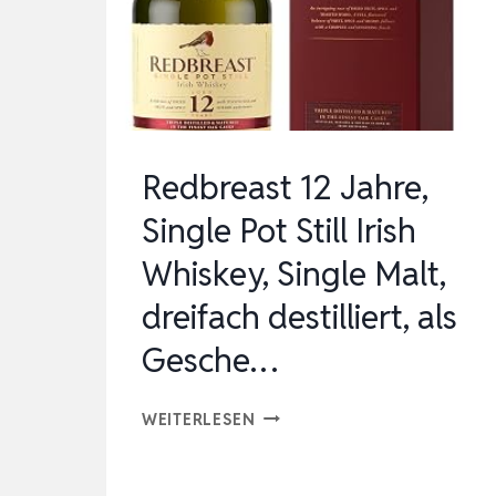
|
EXOTISCHER
GESCHMACK
|
AUS
Redbreast 12 Jahre,
„BLACK
Single Pot Still Irish
GOLD“
Whiskey, Single Malt,
MELAS…
dreifach destilliert, als
Gesche…
REDBREAST
WEITERLESEN
12
JAHRE,