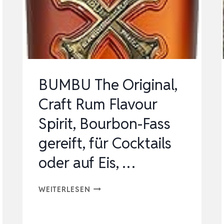
KOMPLEX
UND
AUSGEWOGEN,
MIT
EI…
BUMBU The Original,
Craft Rum Flavour
Spirit, Bourbon-Fass
gereift, für Cocktails
oder auf Eis, …
BUMBU
WEITERLESEN
THE
ORIGINAL,