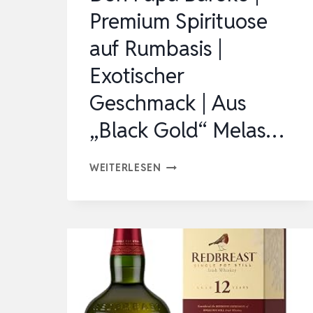
Premium Spirituose
|
PROBIERPACK
auf Rumbasis |
|
Exotischer
…
Geschmack | Aus
„Black Gold“ Melas…
DON
WEITERLESEN
PAPA
BAROKO
|
PREMIUM
SPIRITUOSE
AUF
RUMBASIS