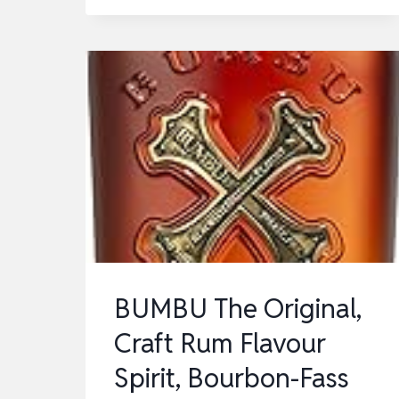
SINGLE
POT
STILL
IRISH
WHISKEY,
SINGLE
MALT,
DREIFACH
DESTILLIERT,
ALS
GESCHE…
BUMBU The Original,
Craft Rum Flavour
Spirit, Bourbon-Fass