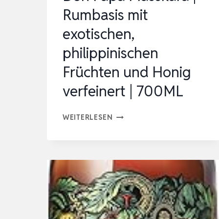
„BLACK
Rumbasis mit
GOLD“
exotischen,
MELAS…
philippinischen
Früchten und Honig
verfeinert | 700ML
DON
WEITERLESEN
PAPA
MASSKARA
|
RUMBASIS
MIT
EXOTISCHEN,
PHILIPPINISCHEN