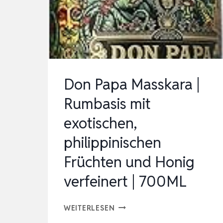
FRÜCHTEN
UND
HONIG
VERFEINERT
|
Don Papa Masskara |
700ML
Rumbasis mit
exotischen,
philippinischen
Früchten und Honig
verfeinert | 700ML
DON
WEITERLESEN
PAPA