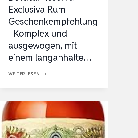
Exclusiva Rum –
…
Geschenkempfehlung
- Komplex und
ausgewogen, mit
einem langanhalte…
BOTUCAL
WEITERLESEN
RESERVA
EXCLUSIVA
RUM
–
GESCHENKEMPFEHLUNG-
KOMPLEX
UND