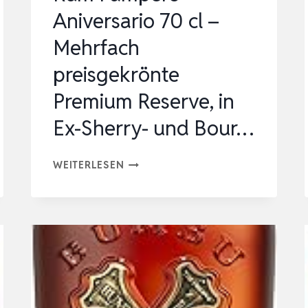
UND
Aniversario 70 cl –
BOUR…
Mehrfach
preisgekrönte
Premium Reserve, in
Ex-Sherry- und Bour…
RUM
WEITERLESEN
PAMPERO
ANIVERSARIO
70
CL
–
MEHRFACH
PREISGEKRÖNTE