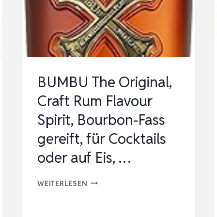
PREMIUM
RESERVE,
IN
EX-
SHERRY-
BUMBU The Original,
UND
Craft Rum Flavour
BOUR…
Spirit, Bourbon-Fass
gereift, für Cocktails
oder auf Eis, …
BUMBU
WEITERLESEN
THE
ORIGINAL,