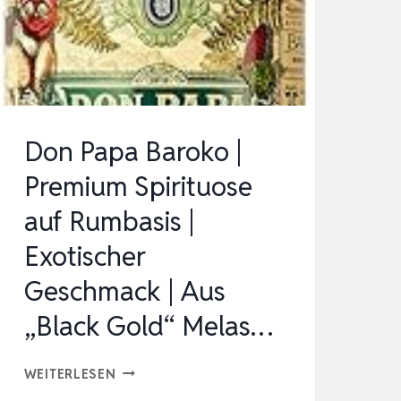
AUSGEWOGEN,
MIT
EINEM
LANGANHALTE…
Don Papa Baroko |
Premium Spirituose
auf Rumbasis |
Exotischer
Geschmack | Aus
„Black Gold“ Melas…
DON
WEITERLESEN
PAPA