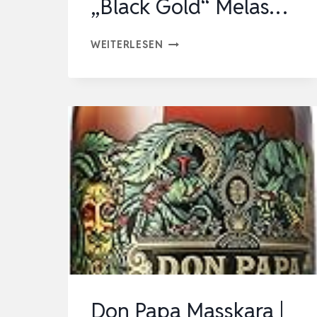
„Black Gold“ Melas…
DON
WEITERLESEN
PAPA
BAROKO
|
PREMIUM
SPIRITUOSE
AUF
RUMBASIS
|
EXOTISCHER
GESCHMACK
|
AUS
Don Papa Masskara |