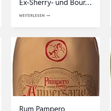
Ex-Sherry- und Bour…
RUM
WEITERLESEN
PAMPERO
ANIVERSARIO
70
CL
–
MEHRFACH
PREISGEKRÖNTE
PREMIUM
RESERVE,
IN
EX-
SHERRY-
Rum Pampero