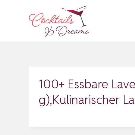
Zum
Inhalt
springen
100+ Essbare Lave
g),Kulinarischer L