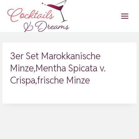
Zum
Inhalt
springen
3er Set Marokkanische
Minze,Mentha Spicata v.
Crispa,frische Minze