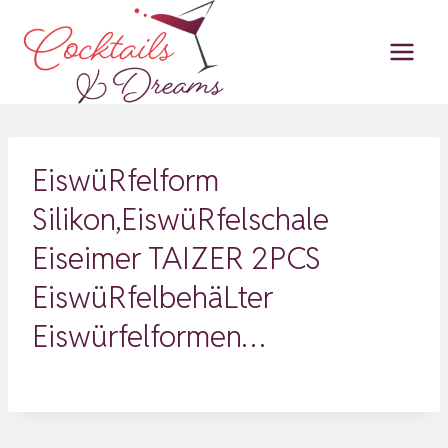
Zum
Inhalt
springen
EiswüRfelform
Silikon,EiswüRfelschale
Eiseimer TAIZER 2PCS
EiswüRfelbehäLter
Eiswürfelformen…