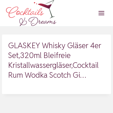
Zum
Inhalt
springen
GLASKEY Whisky Gläser 4er
Set,320ml Bleifreie
Kristallwassergläser,Cocktail
Rum Wodka Scotch Gi…