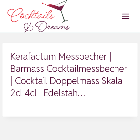
Zum
Inhalt
springen
Kerafactum Messbecher |
Barmass Cocktailmessbecher
| Cocktail Doppelmass Skala
2cl 4cl | Edelstah…