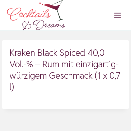
Zum
Inhalt
springen
Kraken Black Spiced 40,0
Vol.-% – Rum mit einzigartig-
würzigem Geschmack (1 x 0,7
l)