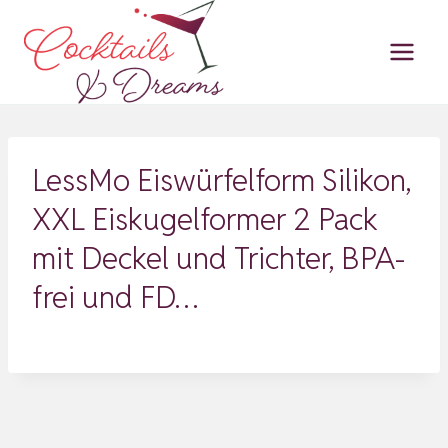
Zum
Inhalt
springen
LessMo Eiswürfelform Silikon,
XXL Eiskugelformer 2 Pack
mit Deckel und Trichter, BPA-
frei und FD…