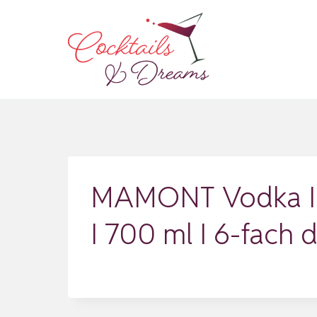
Zum
Inhalt
springen
MAMONT Vodka I 4
I 700 ml I 6-fach 