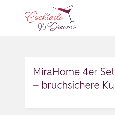
Zum
Inhalt
springen
MiraHome 4er Set 
– bruchsichere K